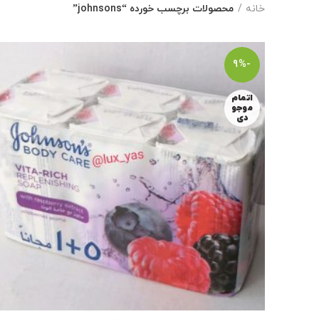
خانه
محصولات برچسب خورده “johnsons”
-9%
اتمام
موجو
دی