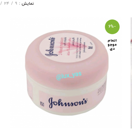
نمایش
9
24
-6%
اتمام
موجو
دی