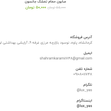
صابون حمام تمشک جانسون
قیمت
قیمت
۵۰,۰۰۰
تومان
۵۵,۰۰۰
تومان
اصلی:
فعلی:
۵۵,۰۰۰ تومان
۵۰,۰۰۰ تومان.
بود.
آدرس فروشگاه
کرمانشاه، پاوه، نوسود بازارچه مرزی غرفه 9، آرایشی بهداشتی لوکس یاس
ایمیل
shahramkarami1748@gmail.com
شماره تلفن
09108011748
تلگرام
lux_yas@
اینستاگرام
lux_yas@