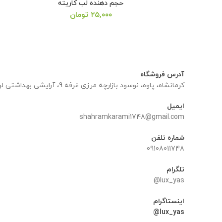
حجم دهنده لب کاریته
۲۵,۰۰۰
تومان
آدرس فروشگاه
کرمانشاه، پاوه، نوسود بازارچه مرزی غرفه 9، آرایشی بهداشتی لوکس یاس
ایمیل
shahramkarami1748@gmail.com
شماره تلفن
09108011748
تلگرام
lux_yas@
اینستاگرام
lux_yas@