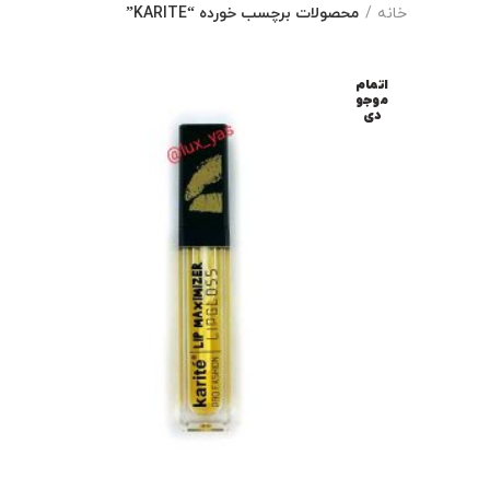
خانه
محصولات برچسب خورده “KARITE”
اتمام
موجو
دی