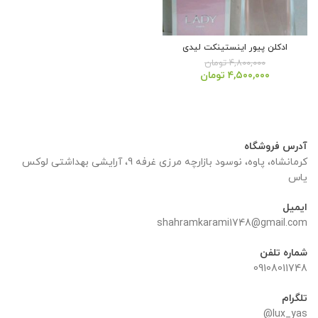
ادکلن پیور اینستینکت لیدی
۴,۸۰۰,۰۰۰
تومان
قیمت
قیمت
۴,۵۰۰,۰۰۰
تومان
اصلی:
فعلی:
۴,۸۰۰,۰۰۰ تومان
۴,۵۰۰,۰۰۰ تومان.
بود.
آدرس فروشگاه
کرمانشاه، پاوه، نوسود بازارچه مرزی غرفه 9، آرایشی بهداشتی لوکس
یاس
ایمیل
shahramkarami1748@gmail.com
شماره تلفن
09108011748
تلگرام
lux_yas@