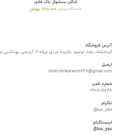
ادکلن سنشوال بلک فلاور
قیمت
قیمت
۷۰۰,۰۰۰
تومان
۷۲۰,۰۰۰
تومان
اصلی:
فعلی:
۷۲۰,۰۰۰ تومان
۷۰۰,۰۰۰ تومان.
بود.
آدرس فروشگاه
کرمانشاه، پاوه، نوسود بازارچه مرزی غرفه 9، آرایشی بهداشتی لوکس یاس
ایمیل
shahramkarami1748@gmail.com
شماره تلفن
09108011748
تلگرام
lux_yas@
اینستاگرام
lux_yas@