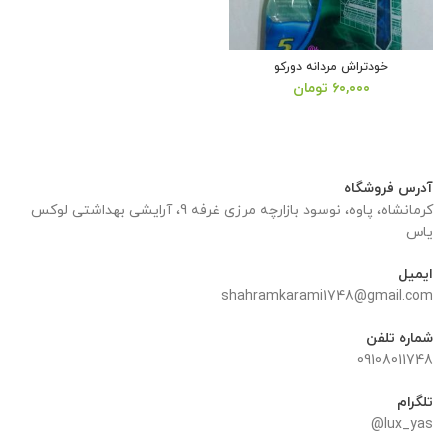
خودتراش مردانه دورکو
۶۰,۰۰۰
تومان
آدرس فروشگاه
کرمانشاه، پاوه، نوسود بازارچه مرزی غرفه 9، آرایشی بهداشتی لوکس
یاس
ایمیل
shahramkarami1748@gmail.com
شماره تلفن
09108011748
تلگرام
lux_yas@