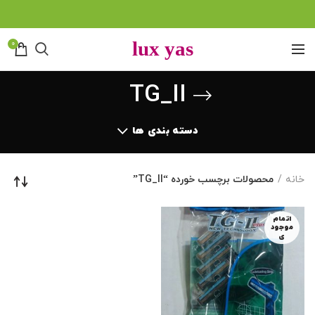
0
TG_II
دسته بندی ها
خانه
محصولات برچسب خورده “TG_II”
اتمام
موجود
ی