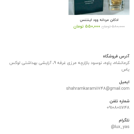
ادکلن مردانه وود اینتنس
قیمت
قیمت
۵۵۰,۰۰۰
تومان
۵۸۰,۰۰۰
تومان
اصلی:
فعلی:
۵۸۰,۰۰۰ تومان
۵۵۰,۰۰۰ تومان.
بود.
آدرس فروشگاه
کرمانشاه، پاوه، نوسود بازارچه مرزی غرفه 9، آرایشی بهداشتی لوکس
یاس
ایمیل
shahramkarami1748@gmail.com
شماره تلفن
09108011748
تلگرام
lux_yas@