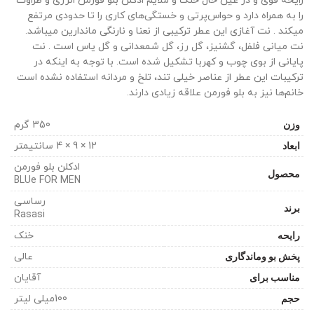
رایحه قوی و در عین حال خنک و ملایم ادکلن بلو فورمن انرژی و طراوت
را به همراه دارد و حواس‌پرتی و خستگی‌های کاری را تا حدودی مرتفع
میکند . نت آغازی این عطر ترکیبی از نعنا و نارنگی ماندارین میباشد.
نت میانی ﻓﻠﻔﻞ، ﮔﺸﻨﯿﺰ، ﮔﻞ ﺭﺯ، ﮔﻞ ﺷﻤﻌﺪﺍﻧﯽ و ﮔﻞ ﯾﺎﺱ است . نت
پایانی از بوی ﭼﻮﺏ و ﮐﻬﺮﺑﺎ تشکیل شده است. با توجه به اینکه در
ترکیبات این عطر از عناصر خیلی تند، تلخ و مردانه استفاده نشده است
خانم‌ها نیز به بلو فورمن علاقه زیادی دارند.
وزن
350 گرم
ابعاد
12 × 9 × 4 سانتیمتر
ادکلن بلو فورمن
محصول
BLUe FOR MEN
رساسی
برند
Rasasi
رایحه
خنک
پخش بو وماندگاری
عالی
مناسب برای
آقایان
حجم
100میلی لیتر