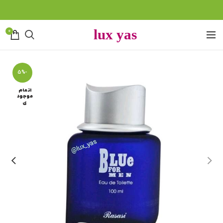
0
-5%
اتمام
موجود
ی