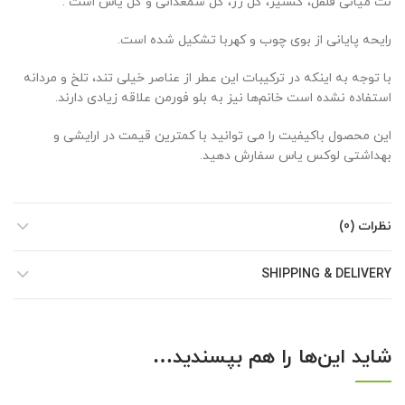
نت میانی ﻓﻠﻔﻞ، ﮔﺸﻨﯿﺰ، ﮔﻞ ﺭﺯ، ﮔﻞ ﺷﻤﻌﺪﺍﻧﯽ و ﮔﻞ ﯾﺎﺱ است .
رایحه پایانی از بوی ﭼﻮﺏ و ﮐﻬﺮﺑﺎ تشکیل شده است.
با توجه به اینکه در ترکیبات این عطر از عناصر خیلی تند، تلخ و مردانه
استفاده نشده است خانم‌ها نیز به بلو فورمن علاقه زیادی دارند.
این محصول باکیفیت را می توانید با کمترین قیمت در ارایشی و
بهداشتی لوکس یاس سفارش دهید.
نظرات (0)
SHIPPING & DELIVERY
شاید این‌ها را هم بپسندید…