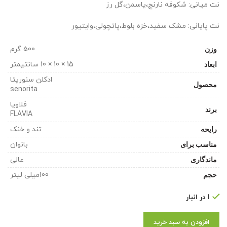
نت میانی: شکوفه نارنج،یاسمن،گل رز
نت پایانی: مشک سفید،خزه بلوط،پاتچولی،وایتیور
وزن
500 گرم
ابعاد
15 × 10 × 10 سانتیمتر
ادکلن سنوریتا
محصول
senorita
فلاویا
برند
FLAVIA
رایحه
تند و خنک
مناسب برای
بانوان
ماندگاری
عالی
حجم
100میلی لیتر
1 در انبار
افزودن به سبد خرید