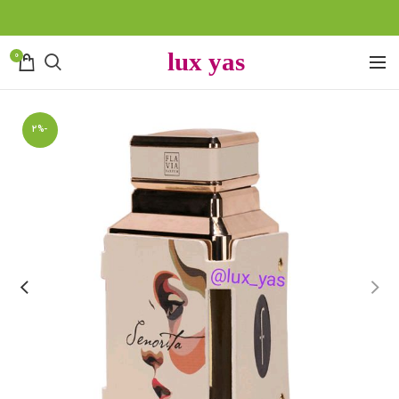
0
-2%