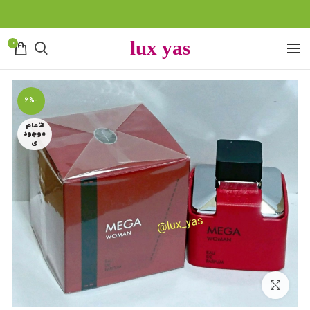
0
-6%
اتمام
موجود
ی
بزرگنمایی تصویر