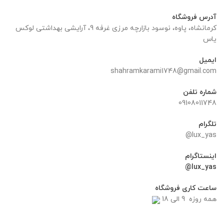
بود.
تومان.
آدرس فروشگاه
کرمانشاه، پاوه، نوسود بازارچه مرزی غرفه 9، آرایشی بهداشتی لوکس
یاس
ایمیل
shahramkarami1748@gmail.com
شماره تلفن
09108011748
تلگرام
lux_yas@
اینستاگرام
lux_yas@
ساعت کاری فروشگاه
همه روزه 9 الی 18