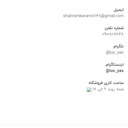
ایمیل
shahramkarami1748@gmail.com
شماره تلفن
09108011748
تلگرام
lux_yas@
اینستاگرام
lux_yas@
ساعت کاری فروشگاه
همه روزه 9 الی 18