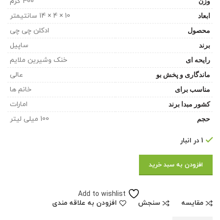
وزن
400 گرم
ابعاد
10 × 4 × 14 سانتیمتر
محصول
ادکلن چی چی
برند
ساپیل
رایحه ای
خنک وشیرین ملایم
ماندگاری و پخش بو
عالی
مناسب برای
خانم ها
کشور مبدا برند
امارات
حجم
100 میلی لیتر
1 در انبار
افزودن به سبد خرید
Add to wishlist
مقایسه
سنجش
افزودن به علاقه مندی