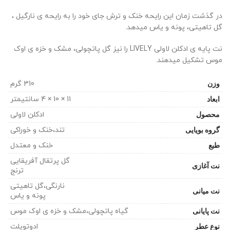
در گذشت زمان این رایحه خنک و ترش جای خود را به رایحه ی نارگیل ،
گل تاهیتی، پونه و یاس میدهد.
نت پایه ی ادکلن لاولی LIVELY را نیز گل پاتچولی، مشک و خزه ی اوک
موس تشکیل میدهند.
وزن
310 گرم
ابعاد
11 × 10 × 4 سانتیمتر
محصول
ادکلن لاولی
گروه بویایی
تند،خنک و خوراکی
طبع
خنک و معتدل
گل پرتقال آفریقایی
نت آغازی
ترنج
نارنگی،گل تاهیتی
نت میانی
پونه و یاس
نت پایانی
گیاه پاتچولی،مشک و خزه ی اوک موس
نوع عطر
ادوتویلت