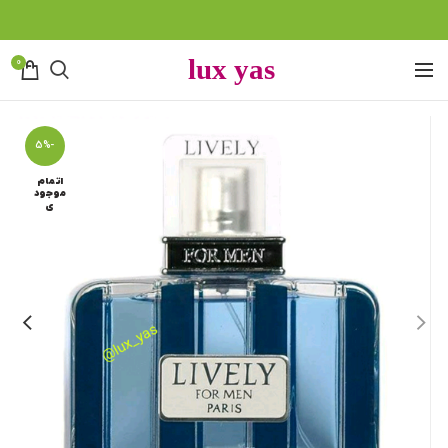
0
-5%
اتمام
موجود
ی