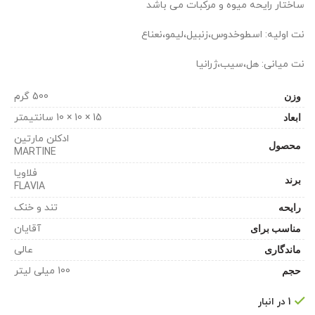
ساختار رایحه میوه و مرکبات می باشد
نت اولیه: اسطوخدوس،زنبیل،لیمو،نعناع
نت میانی: هل،سیب،ژرانیا
وزن
500 گرم
ابعاد
15 × 10 × 10 سانتیمتر
ادکلن مارتین
محصول
MARTINE
فلاویا
برند
FLAVIA
رایحه
تند و خنک
مناسب برای
آقایان
ماندگاری
عالی
حجم
100 میلی لیتر
1 در انبار