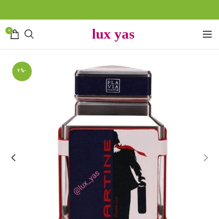
0
-6%