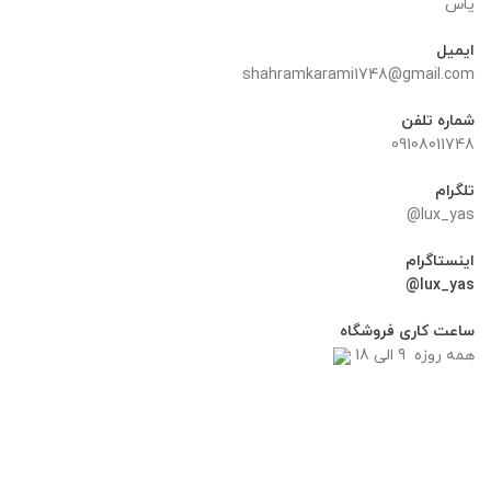
یاس
ایمیل
shahramkarami1748@gmail.com
شماره تلفن
09108011748
تلگرام
lux_yas@
اینستاگرام
lux_yas@
ساعت کاری فروشگاه
همه روزه 9 الی 18