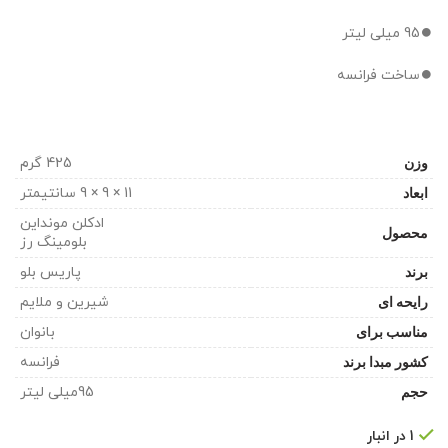
⏺️95 میلی لیتر
⏺️ساخت فرانسه
وزن
425 گرم
ابعاد
11 × 9 × 9 سانتیمتر
ادکلن مونداین
محصول
بلومینگ رز
برند
پاریس بلو
رایحه ای
شیرین و ملایم
مناسب برای
بانوان
کشور مبدا برند
فرانسه
حجم
95میلی لیتر
1 در انبار