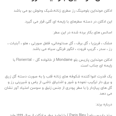
ادکلن مونداین بلومینگ رز عطری زنانه،شیک وخوش بو می باشد
این ادکلن در دسته عطرهای با رایحه ای گلی قرار می گیرد.
اسانس های بکار برده شده در این عطر:
مشک ، فریزیا ، گل برف ، گل صدتومانی، فلفل صورتی ، هلو ، آبنبات ،
رز ، سدر ، گریپ فروت ، انگور فرنگی سیاه می باشد.
ادکلن مونداین پاریس بلو Mondaine از خانواده گل – Floriental با
رایحه ای جذاب است.
یک قدرت اغوا کننده شکوفه های زنانه قلب را به صورت دسته گل زرق
و برق دار ترکیب نموده و شور و اشتیاق ناشی از یاس و شیرینی رز و
گل های پیازدار را با عطر پودری از جنس زنبق و سوسن اعتیاد آور نشان
می دهد.
درباره برند:
برند پاریس بلو ( Paris Bleu ) با تولید عطر و ادکلن از سال ۱۹۹۹ وارد