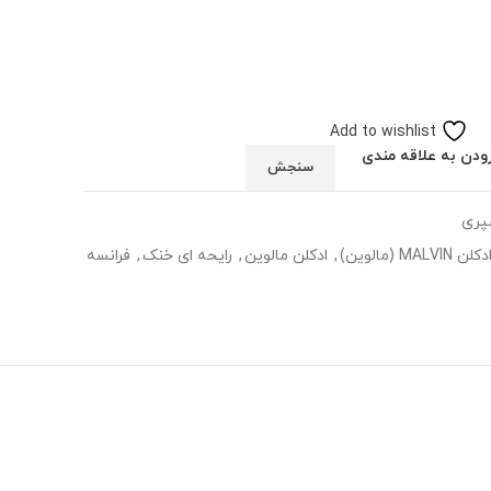
Add to wishlist
ودن به علاقه مندی
سنجش
سپری
دکلن MALVIN (مالوین)
,
ادکلن مالوین
,
رایحه ای خنک
,
فرانسه