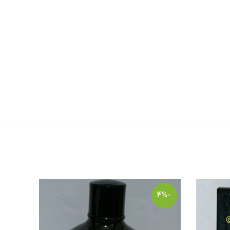
-2%
-4%