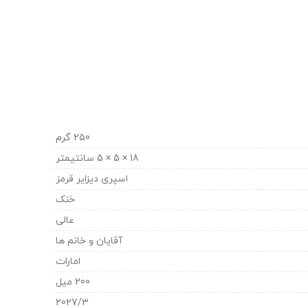
250 گرم
18 × 5 × 5 سانتیمتر
اسپری دیزایر قرمز
خنک
عالی
آقایان و خانم ها
امارات
200 میل
2027/3