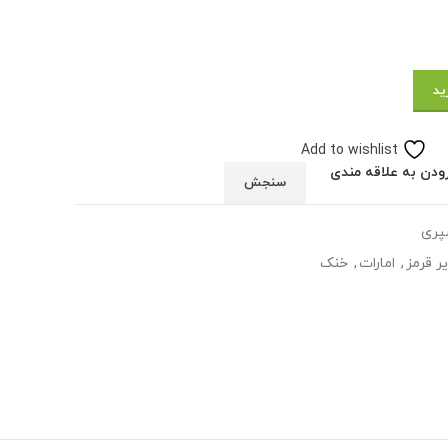
ید
Add to wishlist
ودن به علاقه مندی
سنجش
سپری
ر قرمز
,
امارات
,
خنک