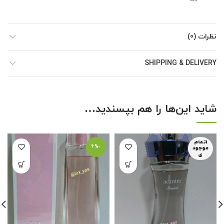
نظرات (0)
SHIPPING & DELIVERY
شاید این‌ها را هم بپسندید…
اتمام
-6%
موجود
ی