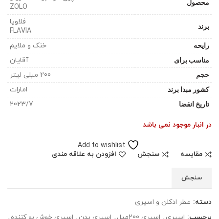
محصول
ZOLO
فلاویا
برند
FLAVIA
رایحه
خنک و ملایم
مناسب برای
آقایان
حجم
200 میلی لیتر
کشور مبدا برند
امارات
تاریخ انقضا
2023/7
در انبار موجود نمی باشد
Add to wishlist
مقایسه
سنجش
افزودن به علاقه مندی
سنجش
دسته:
عطر ادکلن و اسپری
برچسب:
اسپری
,
اسپری 200میل
,
اسپری بدن
,
اسپری خوش بو کننده
,