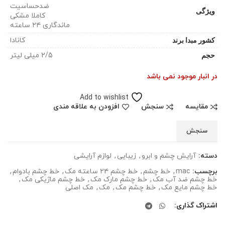
ضدحساسیت
ویژگی
کاملا مشکی
ماندگاری ۲۴ ساعته
کشور مبدا برند
کانادا
حجم
2/5 میلی لیتر
در انبار موجود نمی باشد
Add to wishlist
مقایسه
سنجش
افزودن به علاقه مندی
سنجش
دسته:
آرایش چشم و ابرو
,
زیبایی
,
لوازم آرایشی
برچسب:
mac
,
خط چشم
,
خط چشم ۲۴ ساعته مک
,
خط چشم بادوام
,
خط چشم ضد آب مک
,
خط چشم مارک مک
,
خط چشم ماژیکی مک
,
خط چشم مایع مک
,
خط چشم مک
,
مک
,
مک اصلی
اشتراک گذاری