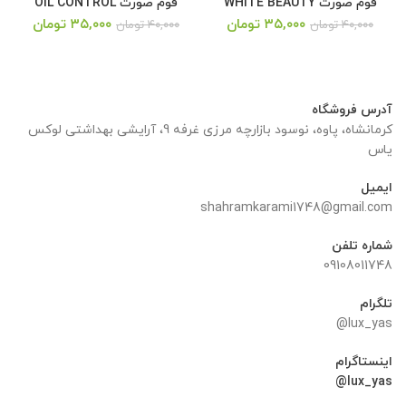
فوم صورت WHITE BEAUTY
فوم صورت OIL CONTROL
قیمت
قیمت
قیمت
قیمت
۳۵,۰۰۰
تومان
۳۵,۰۰۰
تومان
۴۰,۰۰۰
تومان
۴۰,۰۰۰
تومان
اصلی:
فعلی:
اصلی:
فعلی:
۴۰,۰۰۰ تومان
۳۵,۰۰۰ تومان.
۴۰,۰۰۰ تومان
۳۵,۰۰۰ توما
بود.
بود.
آدرس فروشگاه
کرمانشاه، پاوه، نوسود بازارچه مرزی غرفه 9، آرایشی بهداشتی لوکس
یاس
ایمیل
shahramkarami1748@gmail.com
شماره تلفن
09108011748
تلگرام
lux_yas@
اینستاگرام
lux_yas@