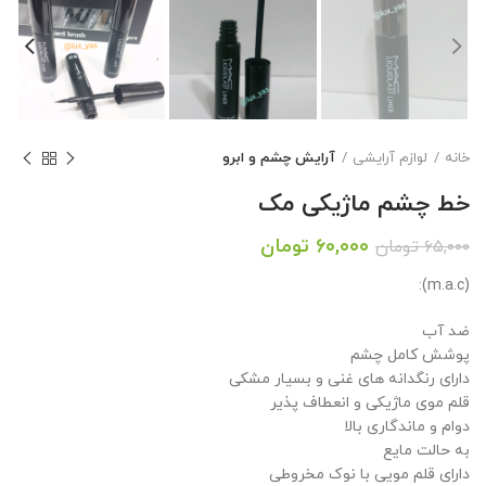
خانه
لوازم آرایشی
آرایش چشم و ابرو
خط چشم ماژیکی مک
قیمت
قیمت
۶۰,۰۰۰
تومان
۶۵,۰۰۰
تومان
اصلی:
فعلی:
(m.a.c):
۶۵,۰۰۰ تومان
۶۰,۰۰۰ تومان.
بود.
ضد آب
پوشش کامل چشم
دارای رنگدانه های غنی و بسیار مشکی
قلم موی ماژیکی و انعطاف پذیر
دوام و ماندگاری بالا
به حالت مایع
دارای قلم مویی با نوک مخروطی