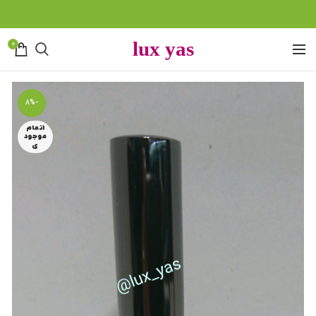
0
-8%
اتمام
موجود
ی