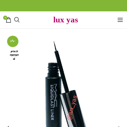
0
-8%
اتمام
موجود
ی