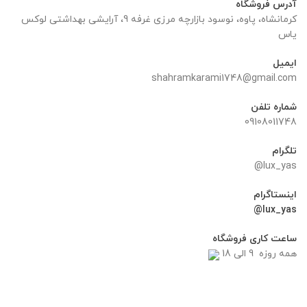
آدرس فروشگاه
کرمانشاه، پاوه، نوسود بازارچه مرزی غرفه 9، آرایشی بهداشتی لوکس
یاس
ایمیل
shahramkarami1748@gmail.com
شماره تلفن
09108011748
تلگرام
lux_yas@
اینستاگرام
lux_yas@
ساعت کاری فروشگاه
همه روزه 9 الی 18