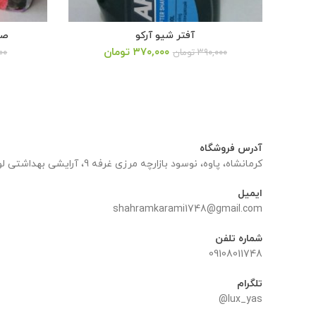
آفتر شیو آرکو
صا
قیمت
قیمت
قیمت
۳۷۰,۰۰۰
تومان
۳۹۰,۰۰۰
تومان
۰۰
فعلی:
اصلی:
فعلی:
 تومان
۳۷۰,۰۰۰ تومان.
۵۵,۰۰۰ تومان
۵۰,۰۰۰ تومان.
بود.
آدرس فروشگاه
کرمانشاه، پاوه، نوسود بازارچه مرزی غرفه 9، آرایشی بهداشتی لوکس یاس
ایمیل
shahramkarami1748@gmail.com
شماره تلفن
09108011748
تلگرام
lux_yas@