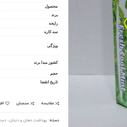
محصول
برند
رایحه
سه کاره
ویژگی
کشور مبدا برند
حجم
تاریخ انقضا
مقایسه
سنجش
افز
دسته:
بهداشت دهان و دندان
,
دست