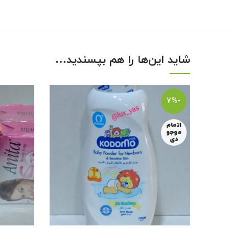
شاید این‌ها را هم بپسندید…
-7%
اتمام
موجو
دی