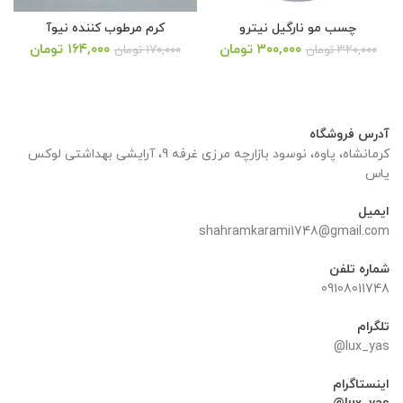
چسب مو نارگیل نیترو
کرم مرطوب کننده نیوآ
یمت
قیمت
قیمت
۳۰۰,۰۰۰
تومان
۱۶۴,۰۰۰
تومان
۳۲۰,۰۰۰
تومان
۱۷۰,۰۰۰
تومان
علی:
اصلی:
فعلی:
۳۰۰,۰۰ تومان.
۱۷۰,۰۰۰ تومان
۱۶۴,۰۰۰ تومان.
بود.
آدرس فروشگاه
کرمانشاه، پاوه، نوسود بازارچه مرزی غرفه 9، آرایشی بهداشتی لوکس
یاس
ایمیل
shahramkarami1748@gmail.com
شماره تلفن
09108011748
تلگرام
lux_yas@
اینستاگرام