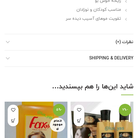
رایحه خوش بو
مناسب کودکان و نوزادان
تقویت موهای آسیب دیده سر
نظرات (0)
SHIPPING & DELIVERY
شاید این‌ها را هم بپسندید…
-5%
-7%
اتمام
موجود
ی