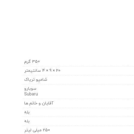
350 گرم
20 × 9 × 4 سانتیمتر
شامپو تریاک
سوبارو
Subaru
آقایان و خانم ها
بله
بله
250 میلی لیتر