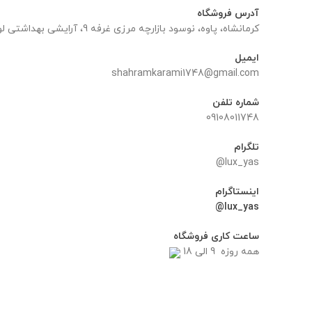
آدرس فروشگاه
کرمانشاه، پاوه، نوسود بازارچه مرزی غرفه 9، آرایشی بهداشتی لوکس یاس
ایمیل
shahramkarami1748@gmail.com
شماره تلفن
09108011748
تلگرام
lux_yas@
اینستاگرام
lux_yas@
ساعت کاری فروشگاه
همه روزه 9 الی 18