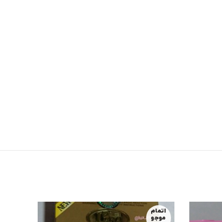
اتمام
-8%
موجو