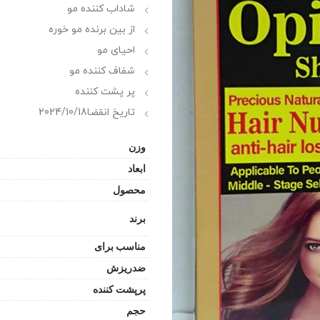
شاداب کننده مو
از بین برنده مو خوره
احیای مو
شفاف کننده مو
پر پشت کننده
تاریخ انقضا2024/10/18
وزن
ابعاد
محصول
برند
مناسب برای
ضدریزش
پرپشت کننده
حجم