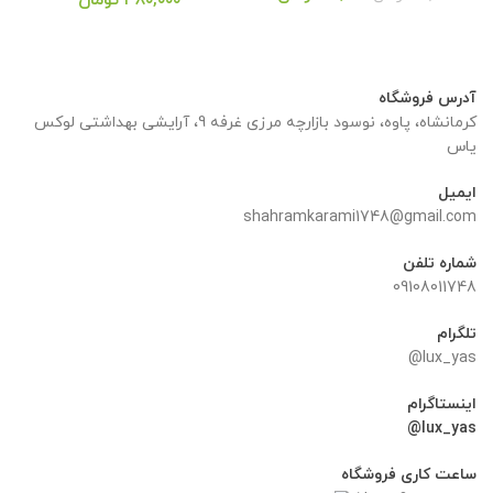
۳۸۰,۰۰۰
تومان
لی:
۶۰, تومان.
از 5
آدرس فروشگاه
کرمانشاه، پاوه، نوسود بازارچه مرزی غرفه 9، آرایشی بهداشتی لوکس
یاس
ایمیل
shahramkarami1748@gmail.com
شماره تلفن
09108011748
تلگرام
lux_yas@
اینستاگرام
lux_yas@
ساعت کاری فروشگاه