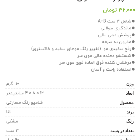
۳۲,۰۰۰
تومان
⏺️شامل 3 ست A+B
⏺️ماندگاری طولانی
⏺️پوشش دهی عالی
⏺️مقرون به صرفه
⏺️رفع سفیدی مو (تغییر رنگ موهای سفید و خاکستری)
⏺️شستشو دهنده عالی موی سر
⏺️درخشان کننده فوق العاده قوی موی سر
⏺️استفاده راحت و آسان
وزن
110 گرم
ابعاد
12 × 8 × 4 سانتیمتر
محصول
شامپو رنگ مسارتی
برند
لانا
رنگ
مشکی
تعداد در بسته
3 ست
مقدار هر ست