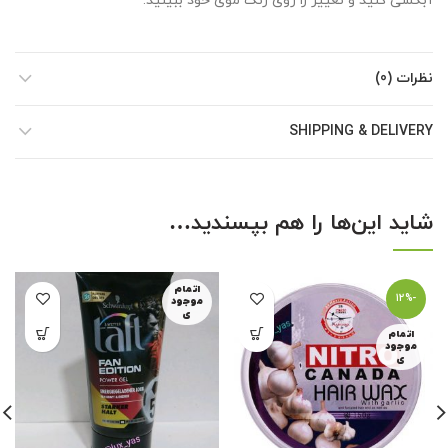
آبکشی کنید و تغییر را روی رنگ موی خود ببینید.
نظرات (0)
SHIPPING & DELIVERY
شاید این‌ها را هم بپسندید…
اتمام
-12%
موجود
ی
اتمام
موجود
ی