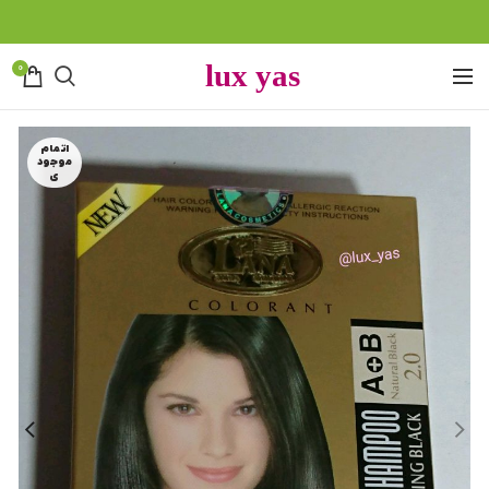
0
اتمام
موجود
ی