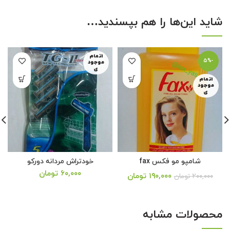
شاید این‌ها را هم بپسندید…
اتمام
-5%
موجود
ی
اتمام
موجود
ی
شامپو مو فکس fax
خودتراش مردانه دورکو
۶۰,۰۰۰
تومان
یمت
۱۹۰,۰۰۰
تومان
۲۰۰,۰۰۰
تومان
علی:
از 5
۱۹۰,۰ تومان.
محصولات مشابه