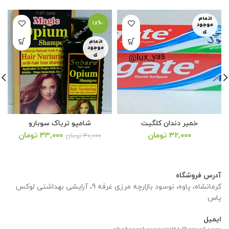
اتمام
-18%
موجود
ی
اتمام
موجود
ی
خمیر دندان کلگیت
شامپو تریاک سوبارو
قیمت
قیمت
۳۲,۰۰۰
تومان
۳۳,۰۰۰
تومان
۴۰,۰۰۰
تومان
اصلی:
فعلی:
۴۰,۰۰۰ تومان
۳۳,۰۰۰ تومان.
بود.
آدرس فروشگاه
کرمانشاه، پاوه، نوسود بازارچه مرزی غرفه 9، آرایشی بهداشتی لوکس
یاس
ایمیل