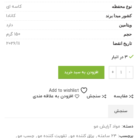
نوع محفظه
کاسه ای
کشور مبدا برند
کانادا
ویتامین
دارد
حجم
150 گرم
تاریخ انقضا
2026/11
3 در انبار
تعداد
افزودن به سبد خرید
Add to wishlist
مقایسه
سنجش
افزودن به علاقه مندی
سنجش
دسته:
مواد آرایش مو
برچسب:
۲۴ ساعته
,
براق کننده مو
,
تقویت کننده مو
,
چسب مو
,