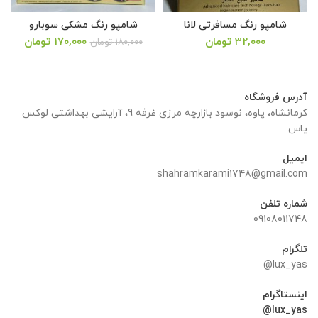
شامپو رنگ مسافرتی لانا
شامپو رنگ مشکی سوبارو
قیمت
قیمت
قیمت
قیم
۳۲,۰۰۰
تومان
۱۷۰,۰۰۰
تومان
۱۸۰,۰۰۰
تومان
اصلی:
فعلی:
اصلی:
فعلی:
۱۸۰,۰۰۰ تومان
۱۷۰,۰۰۰ تومان.
۸۰,۰۰۰ تومان
۷۵,۰۰۰ تو
بود.
بود.
آدرس فروشگاه
کرمانشاه، پاوه، نوسود بازارچه مرزی غرفه 9، آرایشی بهداشتی لوکس
یاس
ایمیل
shahramkarami1748@gmail.com
شماره تلفن
09108011748
تلگرام
lux_yas@
اینستاگرام
lux_yas@