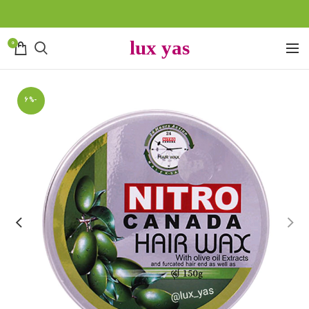
0
-6%