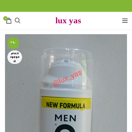
0
-6%
اتمام
موجود
ی