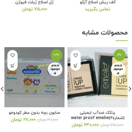
کف ریش اصلاح آرکو
ژل اصلاح ژیلت فیوژن
تماس بگیرید
۷۵,۰۰۰
تومان
محصولات مشابه
-10%
-8%
اتمام
اتمام
موجود
موجود
ی
ی
پنکک ضدآب ایمیلی
صابون بچه بدون عطر کودومو
(شماره2)water proof emelie
قیمت
قیمت
۲۷,۰۰۰
تومان
۳۰,۰۰۰
تومان
قیمت
اصلی:
۲۳۰,۰۰۰
تومان
فعلی:
۲۵۰,۰۰۰
تومان
فعلی:
۳۰,۰۰۰ تومان
۲۷,۰۰۰ تومان.