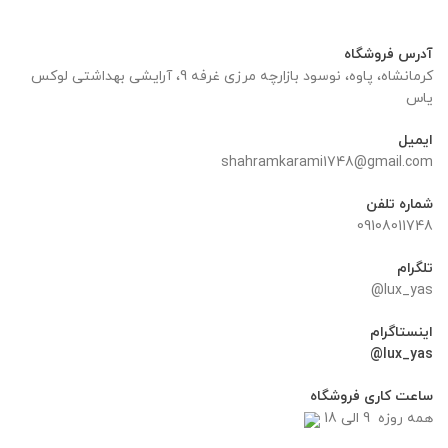
۲۳۰,۰۰۰ تومان.
بود.
آدرس فروشگاه
کرمانشاه، پاوه، نوسود بازارچه مرزی غرفه 9، آرایشی بهداشتی لوکس
یاس
ایمیل
shahramkarami1748@gmail.com
شماره تلفن
09108011748
تلگرام
lux_yas@
اینستاگرام
lux_yas@
ساعت کاری فروشگاه
همه روزه 9 الی 18