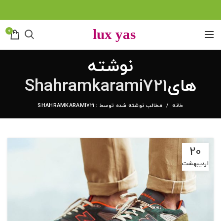
0
نوشته
های
Shahramkarami721
خانه
مطالب نوشته شده توسط : SHAHRAMKARAMI721
20
اردیبهشت