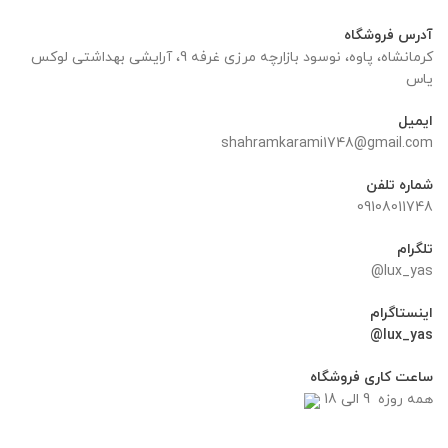
آدرس فروشگاه
کرمانشاه، پاوه، نوسود بازارچه مرزی غرفه 9، آرایشی بهداشتی لوکس
یاس
ایمیل
shahramkarami1748@gmail.com
شماره تلفن
09108011748
تلگرام
lux_yas@
اینستاگرام
lux_yas@
ساعت کاری فروشگاه
همه روزه 9 الی 18