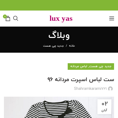
0
وبلاگ
خانه
جدید چی هست
,
جدید چی هست
لباس مردانه
ست لباس اسپرت مردانه ۹۶
Shahramkarami721
02
آبان