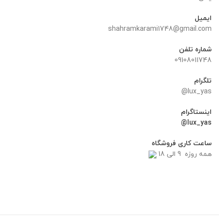
ایمیل
shahramkarami1748@gmail.com
شماره تلفن
09108011748
تلگرام
lux_yas@
اینستاگرام
lux_yas@
ساعت کاری فروشگاه
همه روزه 9 الی 18