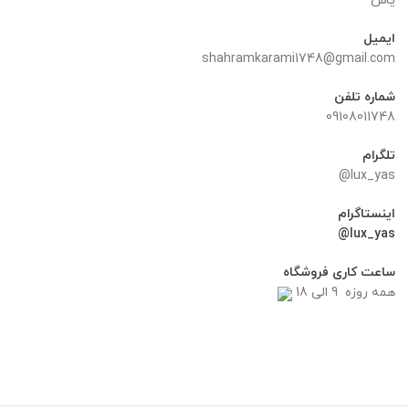
یاس
ایمیل
shahramkarami1748@gmail.com
شماره تلفن
09108011748
تلگرام
lux_yas@
اینستاگرام
lux_yas@
ساعت کاری فروشگاه
همه روزه 9 الی 18