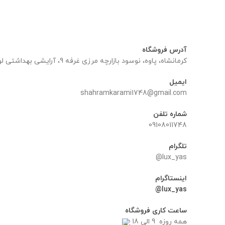
۱, تومان
۱,۸۰۰,۰۰۰ تومان.
۴,۵۰۰,۰۰۰ تومان
۴,۳۵۰,۰۰۰ تومان.
بود.
آدرس فروشگاه
کرمانشاه، پاوه، نوسود بازارچه مرزی غرفه 9، آرایشی بهداشتی لوکس یاس
ایمیل
shahramkarami1748@gmail.com
شماره تلفن
09108011748
تلگرام
lux_yas@
اینستاگرام
lux_yas@
ساعت کاری فروشگاه
همه روزه 9 الی 18