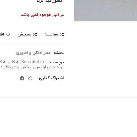
کشور مبدا برند
در انبار موجود نمی باشد
مقایسه
سنجش
افز
دسته:
عطر ادکلن و اسپری
برچسب:
Beautiful ďor
,
ادکلن
,
ادک
برند جی پارلیس
,
پخش بوی بالا
,
دی
اشتراک گذاری