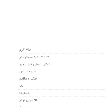
450 گرم
16 × 13 × 8 سانتیمتر
ادکلن بیوتی فول دیور
جی پارلیس
خنک و ملایم
بالا
خانم ها
90 میلی لیتر