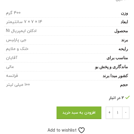
وزن
400 گرم
ابعاد
14 × 7 × 7 سانتیمتر
محصول
ادکلن ایمپریال N1
برند
جی پارلیس
رایحه
خنک و ملایم
مناسب برای
آقایان
ماندگاری و پخش بو
عالی
کشور مبدا برند
فرانسه
حجم
100 میلی لیتر
2 در انبار
تعداد
افزودن به سبد خرید
Add to wishlist