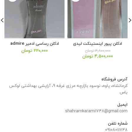
ادکلن پیور اینستینکت لیدی
ادکلن رساسی ادمیر admire
۲۲۰,۰۰۰
تومان
۴,۸۰۰,۰۰۰
تومان
قیمت
قیمت
۴,۵۰۰,۰۰۰
تومان
اصلی:
فعلی:
تومان.
۱,۶۰۰,۰۰۰ تومان
۱,۵۰۰,۰۰۰ تومان.
بود.
آدرس فروشگاه
کرمانشاه، پاوه، نوسود بازارچه مرزی غرفه 9، آرایشی بهداشتی لوکس
یاس
ایمیل
shahramkarami1748@gmail.com
شماره تلفن
09108011748