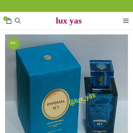
0
-5%