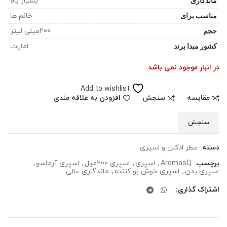
ماندگاری
بسیار بالا
مناسب برای
خانم ها
حجم
200میلی لیتر
کشور مبدا برند
امارات
در انبار موجود نمی باشد
Add to wishlist
مقایسه
سنجش
افزودن به علاقه مندی
سنجش
دسته:
عطر ادکلن و اسپری
برچسب:
AromasQ
,
اسپری
,
اسپری 200میل
,
اسپری آرماسو
,
اسپری بدن
,
اسپری خوش بو کننده
,
ماندگاری عالی
اشتراک گذاری