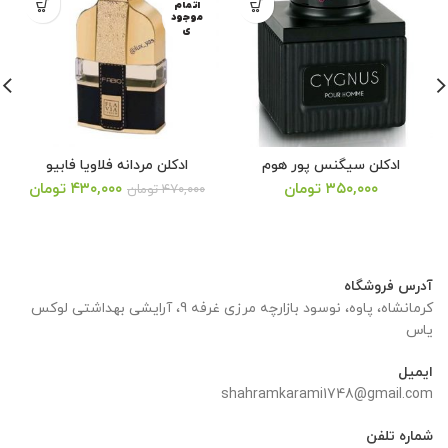
اتمام
موجود
ی
ادکلن سیگنس پور هوم
ادکلن مردانه فلاویا فابیو
قیمت
قیمت
۳۵۰,۰۰۰
تومان
۴۳۰,۰۰۰
تومان
۴۷۰,۰۰۰
تومان
اصلی:
فعلی:
۴۷۰,۰۰۰ تومان
۴۳۰,۰۰۰ ت
بود.
آدرس فروشگاه
کرمانشاه، پاوه، نوسود بازارچه مرزی غرفه 9، آرایشی بهداشتی لوکس
یاس
ایمیل
shahramkarami1748@gmail.com
شماره تلفن