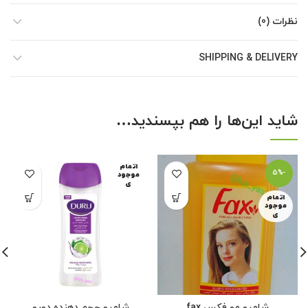
نظرات (0)
SHIPPING & DELIVERY
شاید این‌ها را هم بپسندید…
اتمام
-5%
موجود
ی
اتمام
موجود
ی
شامپو مو فکس fax
شامپو حجم دهنده دورو