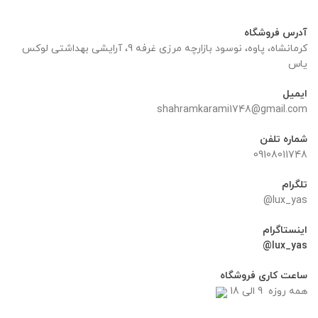
بود.
بود.
آدرس فروشگاه
کرمانشاه، پاوه، نوسود بازارچه مرزی غرفه 9، آرایشی بهداشتی لوکس
یاس
ایمیل
shahramkarami1748@gmail.com
شماره تلفن
09108011748
تلگرام
lux_yas@
اینستاگرام
lux_yas@
ساعت کاری فروشگاه
همه روزه 9 الی 18