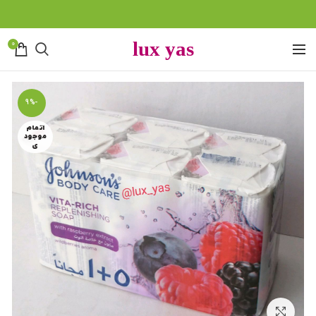
0
-9%
اتمام
موجود
ی
بزرگنمایی تصویر